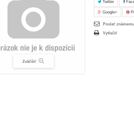
Twitter
Fac
Google+
Pi
Poslať známem
Vytlačiť
Zväčšiť