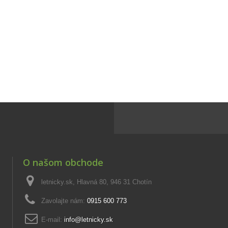
O našom obchode
letnicky.sk, Hlavná 80, 946 31 Chotín
Zavolajte nám:
0915 600 773
E-mail:
info@letnicky.sk