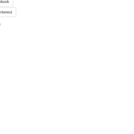
ebook
nterest
u