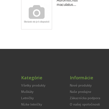
Adromischus
maculatus...
Kategórie
Informácie
Všetky produkty
Nové produkty
Muškáty
Naše predajne
Letničky
Zákaznícka podpora
Nízke letničky
O našej spoločnosti