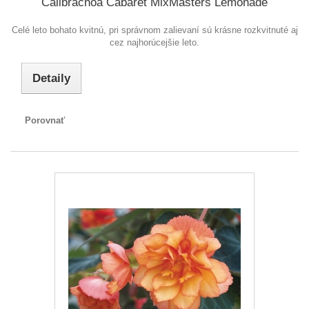
Calibrachoa Cabaret MixMasters Lemonade
Celé leto bohato kvitnú, pri správnom zalievaní sú krásne rozkvitnuté aj
cez najhorúcejšie leto.
Detaily
Porovnať