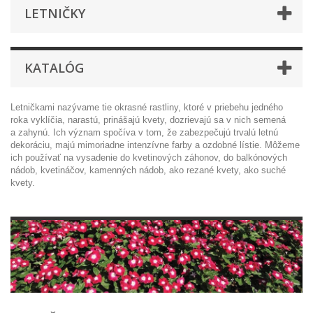
LETNIČKY
KATALÓG
Letničkami nazývame tie okrasné rastliny, ktoré v priebehu jedného
roka vyklíčia, narastú, prinášajú kvety, dozrievajú sa v nich semená
a zahynú. Ich význam spočíva v tom, že zabezpečujú trvalú letnú
dekoráciu, majú mimoriadne intenzívne farby a ozdobné lístie. Môžeme
ich používať na vysadenie do kvetinových záhonov, do balkónových
nádob, kvetináčov, kamenných nádob, ako rezané kvety, ako suché
kvety.