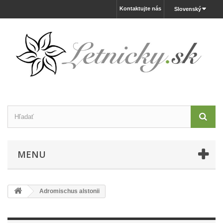
Kontaktujte nás
Slovenský
MENU
Adromischus alstonii