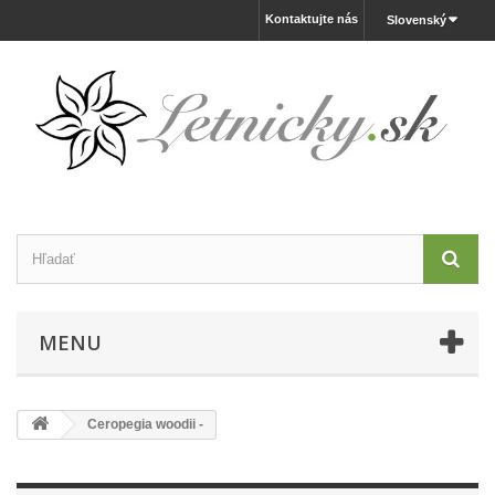
Kontaktujte nás
Slovenský
MENU
Ceropegia woodii -