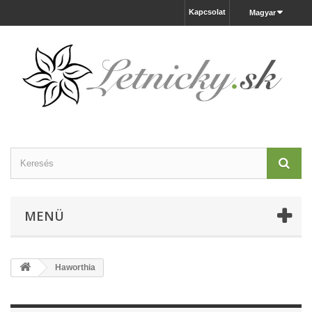
Kapcsolat
Magyar
MENÜ
Haworthia